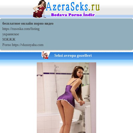
бесплатное онлайн порно видео
https://rusoska.com/fisting
украинское
МЖЖЖ
Porno https://vkusnyaha.com
Seksi avropa gozelleri